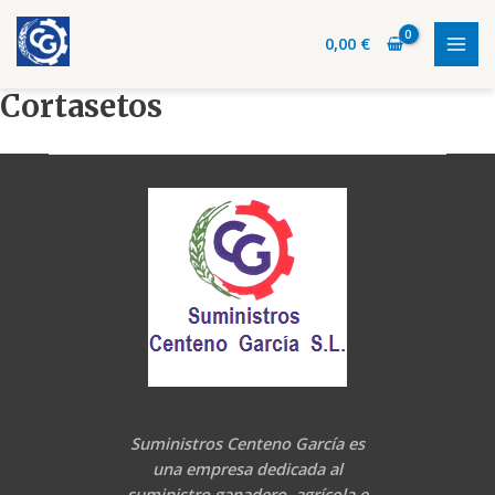
Ir
MAI
al
0,00
€
MEN
contenido
Cortasetos
Suministros Centeno García es
una empresa dedicada al
suministro ganadero, agrícola e